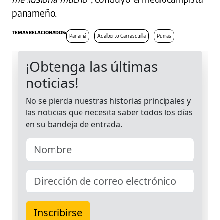
panameño.
Panamá
Adalberto Carrasquilla
Pumas