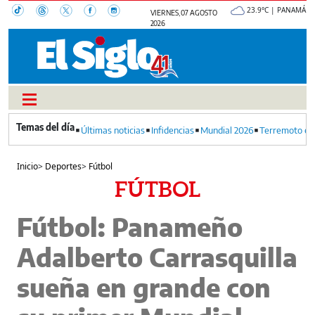
23.9°C | PANAMÁ
VIERNES, 07 AGOSTO
2026
Últimas noticias
Infidencias
Mundial 2026
Terremoto en
Inicio
>
Deportes
>
Fútbol
FÚTBOL
Fútbol: Panameño
Adalberto Carrasquilla
sueña en grande con