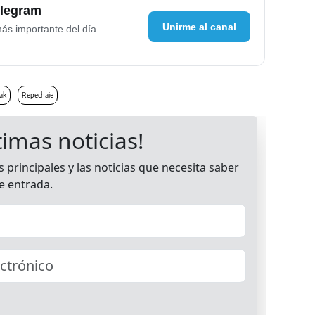
elegram
Unirme al canal
más importante del día
ak
Repechaje