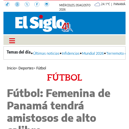
24.1°C | PANAMÁ
MIÉRCOLES, 05 AGOSTO
2026
Últimas noticias
Infidencias
Mundial 2026
Terremoto en
Inicio
>
Deportes
>
Fútbol
FÚTBOL
Fútbol: Femenina de
Panamá tendrá
amistosos de alto