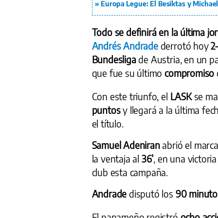
Europa Legue: El Besiktas y Michael 
Todo se definirá en la última jo
Andrés Andrade
derrotó hoy
2
Bundesliga
de Austria, en un p
que fue su último
compromiso
Con este triunfo, el
LASK
se ma
puntos
y llegará a la última f
el título.
Samuel Adeniran
abrió el marc
la ventaja al
36’
, en una victori
club esta campaña.
Andrade
disputó los
90 minuto
El panameño registró
ocho acc