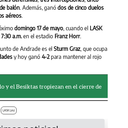
 de balón
. Además, ganó
dos de cinco duelos
os aéreos
.
róximo
domingo 17 de mayo
, cuando el
LASK
s
7:30 a.m.
en el estadio
Franz Horr
.
njunto de Andrade es el
Sturm Graz
, que ocupa
dades
y hoy ganó
4-2
para mantener al rojo
 y el Besiktas tropiezan en el cierre de
LASK Linz