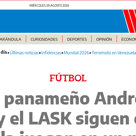
MIÉRCOLES, 05 AGOSTO 2026
FARÁNDULA
CURIOSIDADES
DEPORTES
OPINIÓN
ECONO
Últimas noticias
Infidencias
Mundial 2026
Terremoto en Venezuela
FÚTBOL
El panameño Andr
 el LASK siguen 