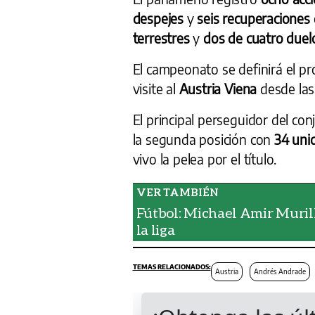
despejes
y
seis recuperaciones
terrestres
y
dos de cuatro duel
El campeonato se definirá el p
visite al
Austria Viena
desde la
El principal perseguidor del co
la segunda posición con
34 uni
vivo la pelea por el título.
Fútbol: Michael Amir Murillo
la liga
Austria
Andrés Andrade