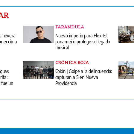
us nevera
Nuevo imperio para Flex: El
por encima
panameño protege su legado
musical
CRÓNICA ROJA
aguas
Colón | Golpe a la delincuencia:
rita:
capturan a 5 en Nueva
. fue un
Providencia
entas
Edici
erminos y condiciones
Quiénes somos?
arifario GESE
uplementos