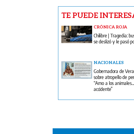
Chilibre | Tragedia: b
se deslizó y le pasó 
NACIONALES
Gobernadora de Ver
sobre atropello de per
“Amo a los animales..
accidente”
V
T
¿
T
S