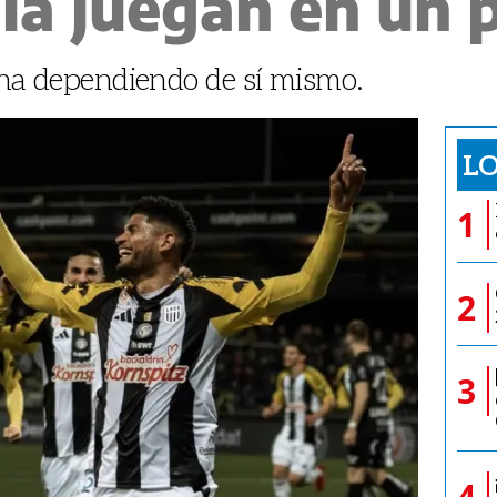
 la juegan en un 
cha dependiendo de sí mismo.
LO
1
2
3
4