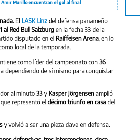
Amir Murillo encuentran el gol al final
rnada.
El
LASK Linz
del defensa panameño
-1 al Red Bull Salzburg
en la fecha 33 de la
artido disputado en el
Raiffeisen Arena
, en lo
como local de la temporada.
ntiene como líder del campeonato con
36
echa dependiendo de sí mismo para conquistar
ador al minuto
33
y
Kasper Jörgensen
amplió
a que representó el
décimo triunfo en casa
del
s
y volvió a ser una pieza clave en defensa.
iones defensivas
,
tres intercepciones
,
cinco