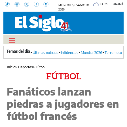
23.8°C | PANAMÁ
MIÉRCOLES, 05 AGOSTO
2026
Últimas noticias
Infidencias
Mundial 2026
Terremoto en
Inicio
>
Deportes
>
Fútbol
FÚTBOL
Fanáticos lanzan
piedras a jugadores en
fútbol francés