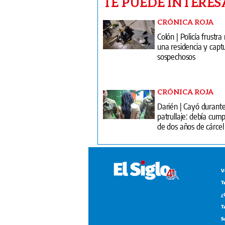
TE PUEDE INTERES
CRÓNICA ROJA
Colón | Policía frustra
una residencia y captu
sospechosos
CRÓNICA ROJA
Darién | Cayó durant
patrullaje: debía cump
de dos años de cárcel
V
T
¿
T
S