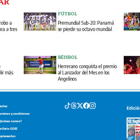
AR
FÚTBOL
 robo a
Premundial Sub-20: Panamá
ra a tres
se pierde su octavo mundial
BÉISBOL
e
Herrerano conquista el premio
lir más
al Lanzador del Mes en los
Angelinos
entas
Edici
erminos y condiciones
Quiénes somos?
arifario GESE
uplementos