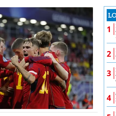
LO
1
2
3
4