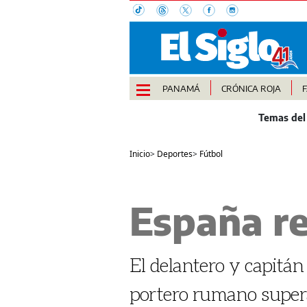
PANAMÁ
CRÓNICA ROJA
Inicio
>
Deportes
>
Fútbol
España r
El delantero y capitán
portero rumano supe