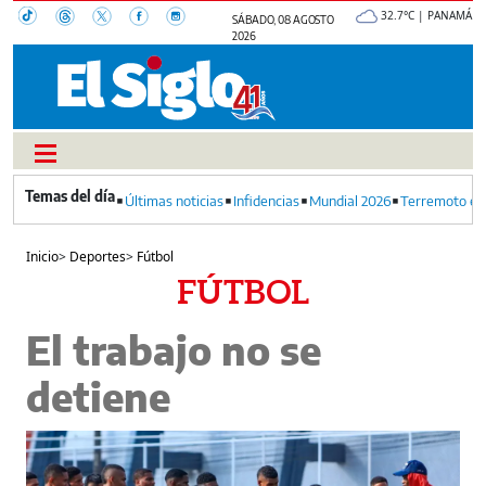
32.7°C | PANAMÁ
SÁBADO, 08 AGOSTO
2026
Últimas noticias
Infidencias
Mundial 2026
Terremoto en
Inicio
>
Deportes
>
Fútbol
FÚTBOL
El trabajo no se
detiene