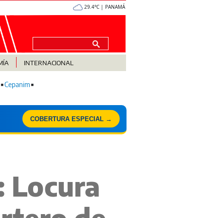
29.4°C | PANAMÁ
MÍA
INTERNACIONAL
Cepanim
COBERTURA ESPECIAL →
: Locura
ortero de