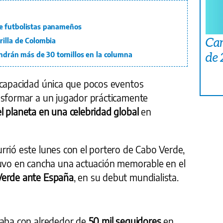
e futbolistas panameños
Car
rilla de Colombia
de
ondrán más de 30 tornillos en la columna
 capacidad única que pocos eventos
nsformar a un jugador prácticamente
l planeta en una celebridad global
en
rrió este lunes con el portero de Cabo Verde,
tuvo en cancha una actuación memorable en el
Verde ante España
, en su debut mundialista.
taba con alrededor de
50 mil seguidores
en