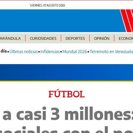
VIERNES, 07 AGOSTO 2026
FARÁNDULA
CURIOSIDADES
DEPORTES
OPINIÓN
ECONO
Últimas noticias
Infidencias
Mundial 2026
Terremoto en Venezuela
FÚTBOL
 a casi 3 millones
sociales con el p