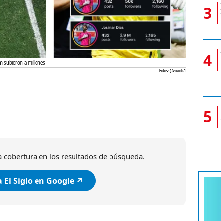
3
4
m subieron a millones
Fotos: @vozinha1
5
 cobertura en los resultados de búsqueda.
 El Siglo en Google ↗️