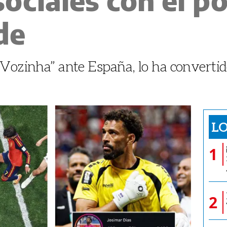
de
“Vozinha” ante España, lo ha converti
LO
1
2