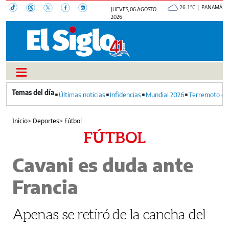
26.1°C | PANAMÁ
JUEVES, 06 AGOSTO
2026
Últimas noticias
Infidencias
Mundial 2026
Terremoto en
Inicio
>
Deportes
>
Fútbol
FÚTBOL
Cavani es duda ante
Francia
Apenas se retiró de la cancha del