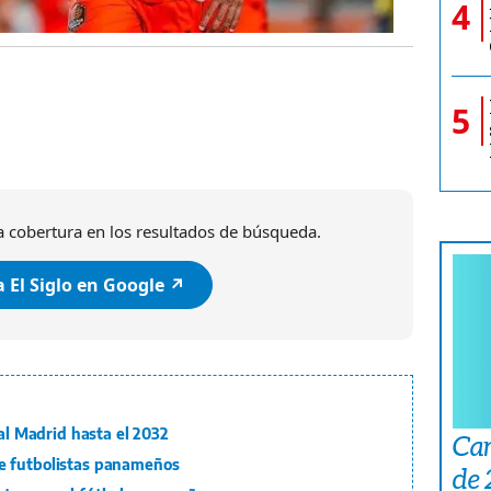
4
5
 cobertura en los resultados de búsqueda.
 El Siglo en Google ↗️
eal Madrid hasta el 2032
Car
e futbolistas panameños
de