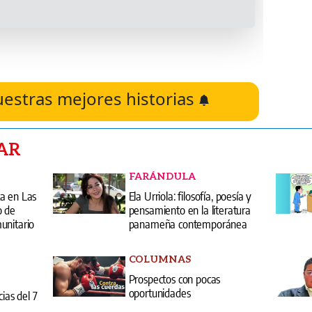
uestras mejores historias
AR
FARÁNDULA
a en Las
Ela Urriola: filosofía, poesía y
o de
pensamiento en la literatura
unitario
panameña contemporánea
COLUMNAS
Prospectos con pocas
oportunidades
cias del 7