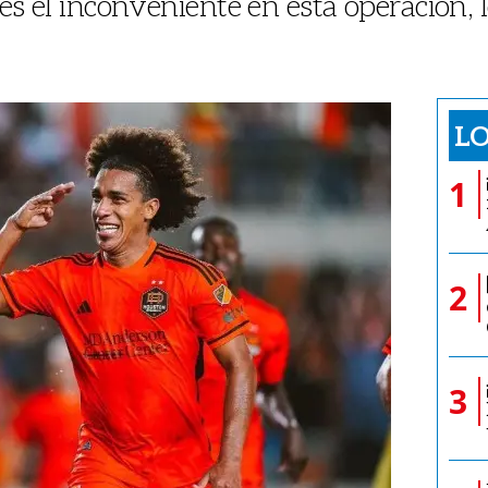
es el inconveniente en esta operación, 
LO
1
2
3