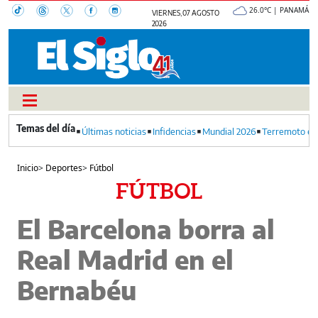
26.0°C | PANAMÁ
VIERNES, 07 AGOSTO
2026
Últimas noticias
Infidencias
Mundial 2026
Terremoto en
Inicio
>
Deportes
>
Fútbol
FÚTBOL
El Barcelona borra al
Real Madrid en el
Bernabéu