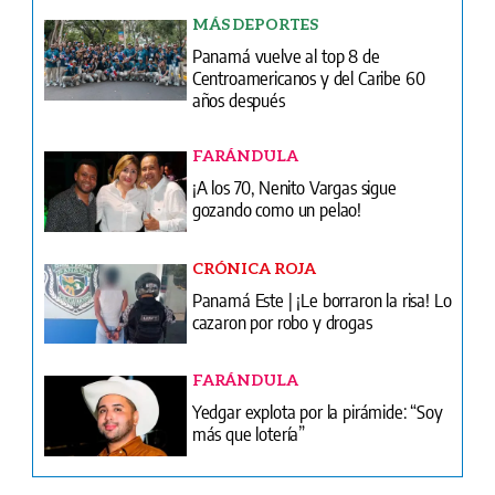
FARÁNDULA
¡A los 70, Nenito Vargas sigue
gozando como un pelao!
CRÓNICA ROJA
Panamá Este | ¡Le borraron la risa! Lo
cazaron por robo y drogas
FARÁNDULA
Yedgar explota por la pirámide: “Soy
más que lotería”
Ventas