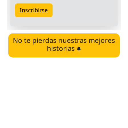
No te pierdas nuestras mejores
historias