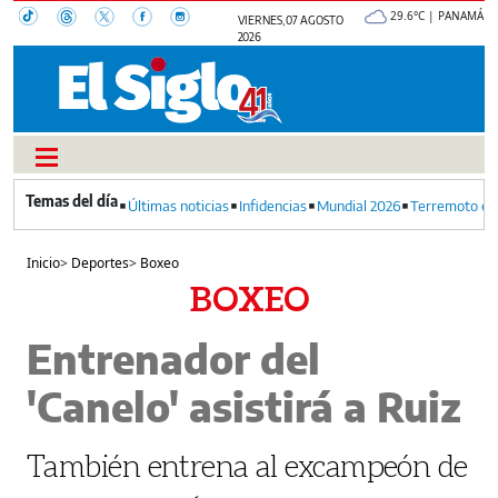
29.6°C | PANAMÁ
VIERNES, 07 AGOSTO
2026
Últimas noticias
Infidencias
Mundial 2026
Terremoto en
Inicio
>
Deportes
>
Boxeo
BOXEO
Entrenador del
'Canelo' asistirá a Ruiz
También entrena al excampeón de