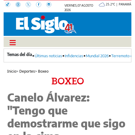
25.2°C | PANAMÁ
VIERNES, 07 AGOSTO
2026
Últimas noticias
Infidencias
Mundial 2026
Terremoto en
Inicio
>
Deportes
>
Boxeo
BOXEO
Canelo Álvarez:
"Tengo que
demostrarme que sigo