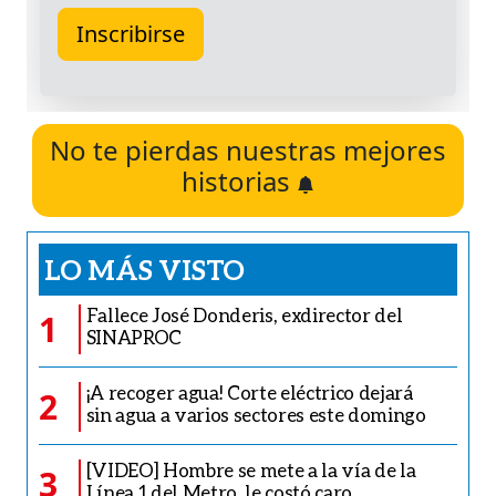
No te pierdas nuestras mejores
historias
LO MÁS VISTO
Fallece José Donderis, exdirector del
1
SINAPROC
¡A recoger agua! Corte eléctrico dejará
2
sin agua a varios sectores este domingo
[VIDEO] Hombre se mete a la vía de la
3
Línea 1 del Metro, le costó caro