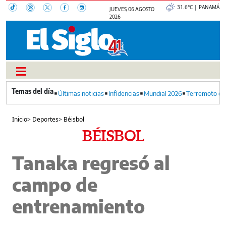
31.6°C | PANAMÁ
JUEVES, 06 AGOSTO
2026
Últimas noticias
Infidencias
Mundial 2026
Terremoto en
Inicio
>
Deportes
>
Béisbol
BÉISBOL
Tanaka regresó al
campo de
entrenamiento