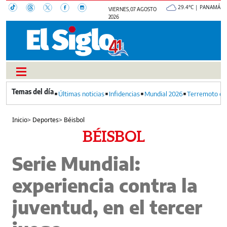
29.4°C | PANAMÁ
VIERNES, 07 AGOSTO
2026
Últimas noticias
Infidencias
Mundial 2026
Terremoto en
Inicio
>
Deportes
>
Béisbol
BÉISBOL
Serie Mundial:
experiencia contra la
juventud, en el tercer