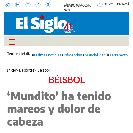
32.2°C | PANAMÁ
SÁBADO, 08 AGOSTO
2026
Últimas noticias
Infidencias
Mundial 2026
Terremoto en
Inicio
>
Deportes
>
Béisbol
BÉISBOL
‘Mundito’ ha tenido
mareos y dolor de
cabeza