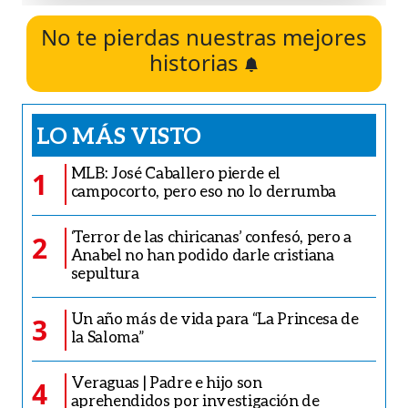
No te pierdas nuestras mejores
historias
LO MÁS VISTO
MLB: José Caballero pierde el
1
campocorto, pero eso no lo derrumba
‘Terror de las chiricanas’ confesó, pero a
2
Anabel no han podido darle cristiana
sepultura
Un año más de vida para “La Princesa de
3
la Saloma”
Veraguas | Padre e hijo son
4
aprehendidos por investigación de