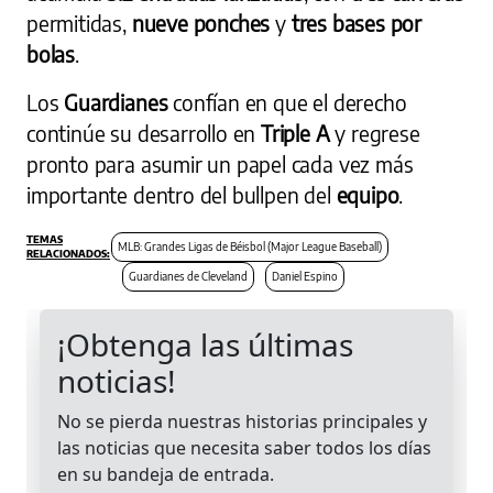
permitidas,
nueve ponches
y
tres bases por
bolas
.
Los
Guardianes
confían en que el derecho
continúe su desarrollo en
Triple A
y regrese
pronto para asumir un papel cada vez más
importante dentro del bullpen del
equipo
.
MLB: Grandes Ligas de Béisbol (Major League Baseball)
Guardianes de Cleveland
Daniel Espino