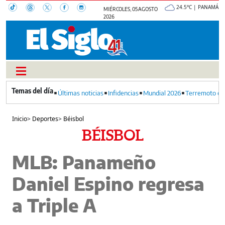
24.5°C | PANAMÁ
MIÉRCOLES, 05 AGOSTO
2026
Últimas noticias
Infidencias
Mundial 2026
Terremoto en
Inicio
>
Deportes
>
Béisbol
BÉISBOL
MLB: Panameño
Daniel Espino regresa
a Triple A