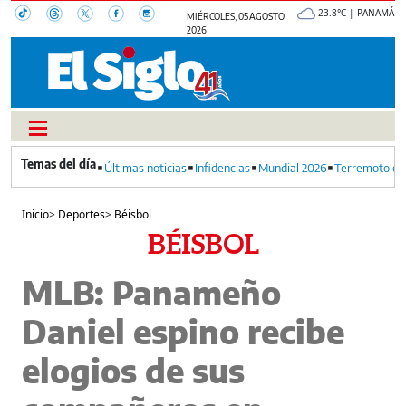
23.8°C | PANAMÁ
MIÉRCOLES, 05 AGOSTO
2026
Últimas noticias
Infidencias
Mundial 2026
Terremoto en
Inicio
>
Deportes
>
Béisbol
BÉISBOL
MLB: Panameño
Daniel espino recibe
elogios de sus