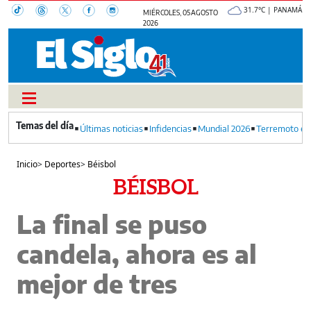
31.7°C | PANAMÁ
MIÉRCOLES, 05 AGOSTO
2026
Últimas noticias
Infidencias
Mundial 2026
Terremoto en
Inicio
>
Deportes
>
Béisbol
BÉISBOL
La final se puso
candela, ahora es al
mejor de tres