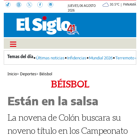
30.5°C | PANAMÁ
JUEVES, 06 AGOSTO
2026
Últimas noticias
Infidencias
Mundial 2026
Terremoto en
Inicio
>
Deportes
>
Béisbol
BÉISBOL
Están en la salsa
La novena de Colón buscara su
noveno título en los Campeonato