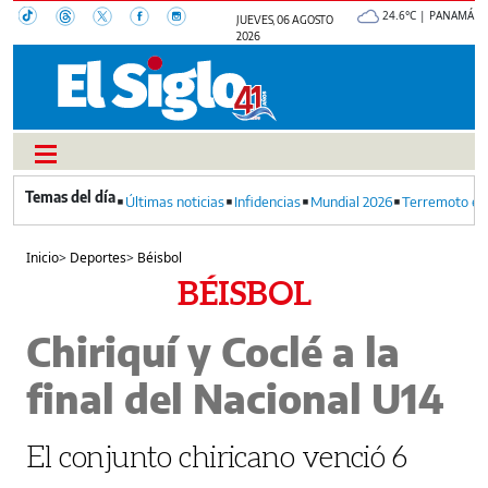
24.6°C | PANAMÁ
JUEVES, 06 AGOSTO
2026
Últimas noticias
Infidencias
Mundial 2026
Terremoto en
Inicio
>
Deportes
>
Béisbol
BÉISBOL
Chiriquí y Coclé a la
final del Nacional U14
El conjunto chiricano venció 6