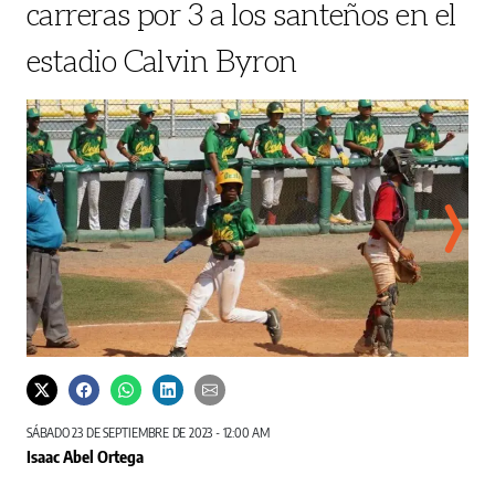
carreras por 3 a los santeños en el
estadio Calvin Byron
Oeste tuvo que venir de atrás.
Noven
Cortesía / Fedebies
SÁBADO 23 DE SEPTIEMBRE DE 2023 - 12:00 AM
Isaac Abel Ortega