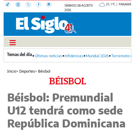
25.1°C | PANAMÁ
SÁBADO, 08 AGOSTO
2026
Últimas noticias
Infidencias
Mundial 2026
Terremoto en
Inicio
>
Deportes
>
Béisbol
BÉISBOL
Béisbol: Premundial
U12 tendrá como sede
República Dominicana