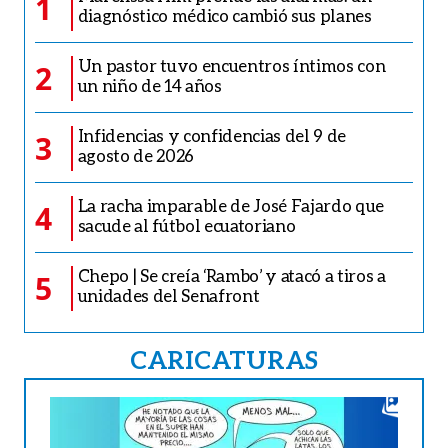
1
diagnóstico médico cambió sus planes
Un pastor tuvo encuentros íntimos con
2
un niño de 14 años
Infidencias y confidencias del 9 de
3
agosto de 2026
La racha imparable de José Fajardo que
4
sacude al fútbol ecuatoriano
Chepo | Se creía ‘Rambo’ y atacó a tiros a
5
unidades del Senafront
CARICATURAS