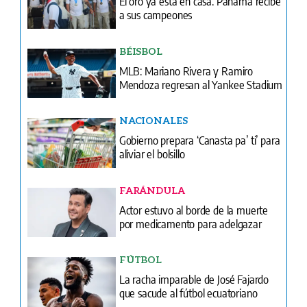
MLB: Mariano Rivera y Ramiro
Mendoza regresan al Yankee Stadium
NACIONALES
Gobierno prepara ‘Canasta pa’ ti’ para
aliviar el bolsillo
FARÁNDULA
Actor estuvo al borde de la muerte
por medicamento para adelgazar
FÚTBOL
La racha imparable de José Fajardo
que sacude al fútbol ecuatoriano
FARÁNDULA
Marelissa Him prende las alarmas: un
diagnóstico médico cambió sus planes