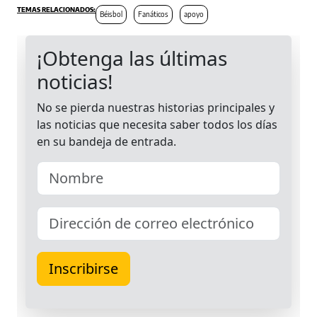
Béisbol
Fanáticos
apoyo