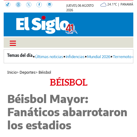
24.1°C | PANAMÁ
JUEVES, 06 AGOSTO
2026
Últimas noticias
Infidencias
Mundial 2026
Terremoto en
Inicio
>
Deportes
>
Béisbol
BÉISBOL
Béisbol Mayor:
Fanáticos abarrotaron
los estadios