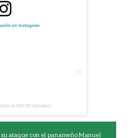
cación en Instagram
artida de AEK BC (@aekbc)
za su ataque con el panameño Manuel