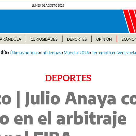
LUNES, 03 AGOSTO 2026
FARÁNDULA
CURIOSIDADES
DEPORTES
OPINIÓN
ECONO
Últimas noticias
Infidencias
Mundial 2026
Terremoto en Venezuela
DEPORTES
o | Julio Anaya c
o en el arbitraje