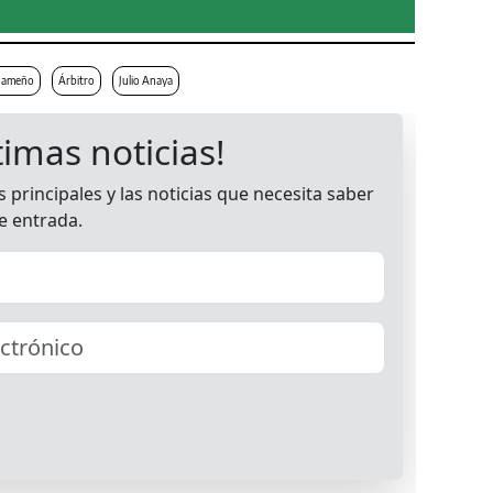
nameño
Árbitro
Julio Anaya