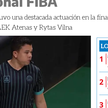
onal FIBA
uvo una destacada actuación en la fina
 AEK Atenas y Rytas Vilna
LO
1
2
3