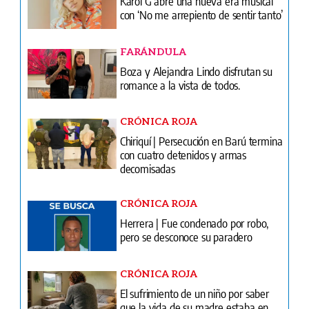
Karol G abre una nueva era musical
con ‘No me arrepiento de sentir tanto’
FARÁNDULA
Boza y Alejandra Lindo disfrutan su
romance a la vista de todos.
CRÓNICA ROJA
Chiriquí | Persecución en Barú termina
con cuatro detenidos y armas
decomisadas
CRÓNICA ROJA
Herrera | Fue condenado por robo,
pero se desconoce su paradero
CRÓNICA ROJA
El sufrimiento de un niño por saber
que la vida de su madre estaba en