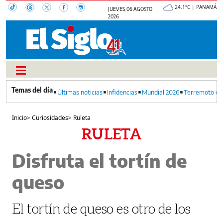
24.1°C | PANAMÁ
JUEVES, 06 AGOSTO
2026
Últimas noticias
Infidencias
Mundial 2026
Terremoto en
Inicio
>
Curiosidades
>
Ruleta
RULETA
Disfruta el tortín de
queso
El tortín de queso es otro de los