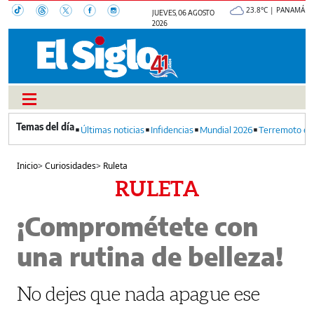
23.8°C | PANAMÁ
JUEVES, 06 AGOSTO
2026
Últimas noticias
Infidencias
Mundial 2026
Terremoto en
Inicio
>
Curiosidades
>
Ruleta
RULETA
¡Comprométete con
una rutina de belleza!
No dejes que nada apague ese