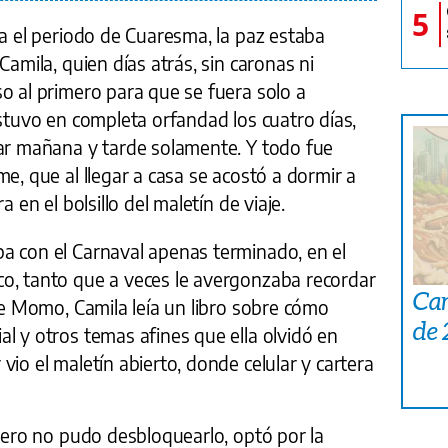
5
ba el periodo de Cuaresma, la paz estaba
Camila, quien días atrás, sin caronas ni
o al primero para que se fuera solo a
estuvo en completa orfandad los cuatro días,
lar mañana y tarde solamente. Y todo fue
e, que al llegar a casa se acostó a dormir a
a en el bolsillo del maletín de viaje.
a con el Carnaval apenas terminado, en el
o, tanto que a veces le avergonzaba recordar
Car
 de Momo, Camila leía un libro sobre cómo
de
l y otros temas afines que ella olvidó en
vio el maletín abierto, donde celular y cartera
 pero no pudo desbloquearlo, optó por la