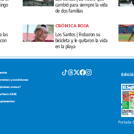
ingo
cambió para siempre la vida
de dos familias
CRÓNICA ROJA
a las
Los Santos | Robaron su
 con
bicicleta y le quitaron la vida
en la playa
entas
Edici
erminos y condiciones
Quiénes somos?
arifario GESE
uplementos
Portada d