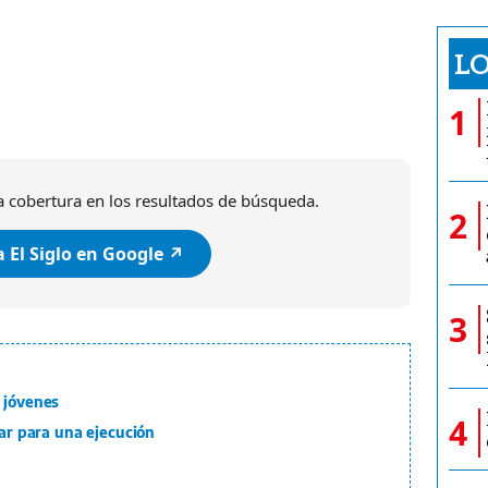
LO
1
 cobertura en los resultados de búsqueda.
2
 El Siglo en Google ↗️
3
 jóvenes
4
lar para una ejecución