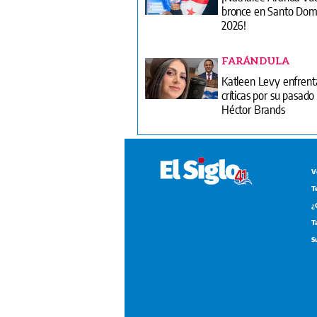
bronce en Santo Dom
2026!
FARÁNDULA
Katleen Levy enfrent
críticas por su pasado
Héctor Brands
V
T
¿
T
S