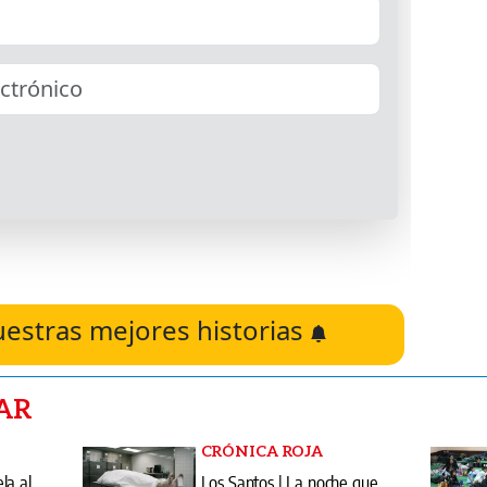
uestras mejores historias
AR
CRÓNICA ROJA
la al
Los Santos | La noche que