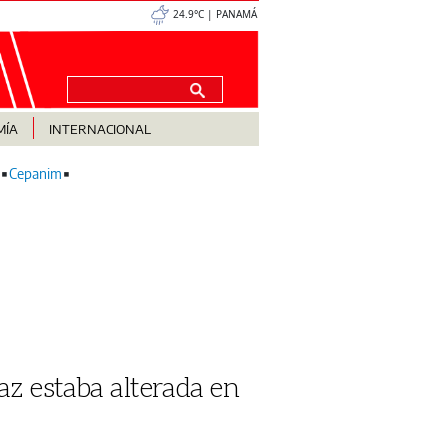
24.9°C | PANAMÁ
MÍA
INTERNACIONAL
Cepanim
paz estaba alterada en