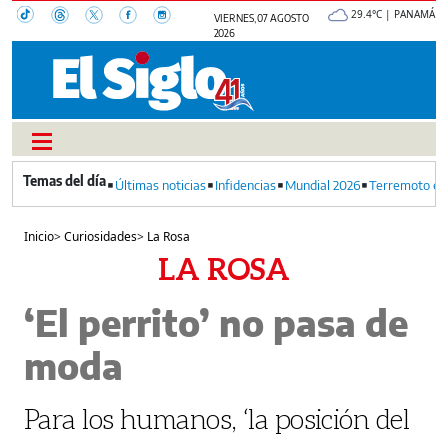
29.4°C | PANAMÁ
VIERNES, 07 AGOSTO
2026
Últimas noticias
Infidencias
Mundial 2026
Terremoto en
Inicio
>
Curiosidades
>
La Rosa
LA ROSA
‘El perrito’ no pasa de
moda
Para los humanos, ‘la posición del