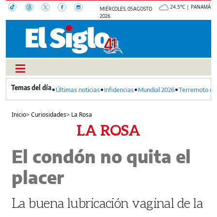
24.5°C | PANAMÁ
MIÉRCOLES, 05 AGOSTO
2026
Últimas noticias
Infidencias
Mundial 2026
Terremoto en
Inicio
>
Curiosidades
>
La Rosa
LA ROSA
El condón no quita el
placer
La buena lubricación vaginal de la