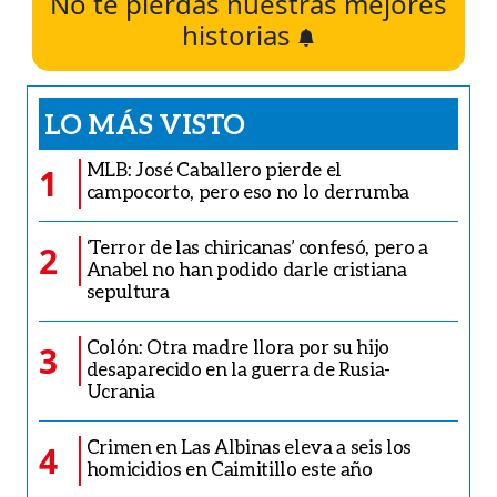
No te pierdas nuestras mejores
historias
LO MÁS VISTO
MLB: José Caballero pierde el
1
campocorto, pero eso no lo derrumba
‘Terror de las chiricanas’ confesó, pero a
2
Anabel no han podido darle cristiana
sepultura
Colón: Otra madre llora por su hijo
3
desaparecido en la guerra de Rusia-
Ucrania
Crimen en Las Albinas eleva a seis los
4
homicidios en Caimitillo este año