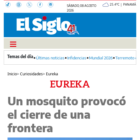
25.4°C | PANAMÁ
SÁBADO, 08 AGOSTO
2026
Últimas noticias
Infidencias
Mundial 2026
Terremoto en
Inicio
>
Curiosidades
>
Eureka
EUREKA
Un mosquito provocó
el cierre de una
frontera