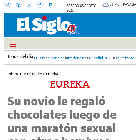
31.7°C | PANAMÁ
SÁBADO, 08 AGOSTO
2026
Últimas noticias
Infidencias
Mundial 2026
Terremoto en
Inicio
>
Curiosidades
>
Eureka
EUREKA
Su novio le regaló
chocolates luego de
una maratón sexual