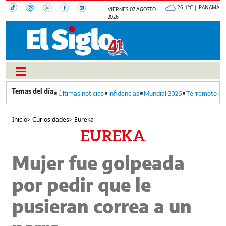
26.1°C | PANAMÁ
VIERNES, 07 AGOSTO
2026
Últimas noticias
Infidencias
Mundial 2026
Terremoto en
Inicio
>
Curiosidades
>
Eureka
EUREKA
Mujer fue golpeada
por pedir que le
pusieran correa a un