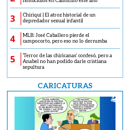
homicidios en Caimitillo este año
Chiriquí | El atroz historial de un
3
depredador sexual infantil
MLB: José Caballero pierde el
4
campocorto, pero eso no lo derrumba
‘Terror de las chiricanas’ confesó, pero a
5
Anabel no han podido darle cristiana
sepultura
CARICATURAS