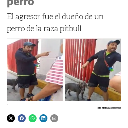
perro
El agresor fue el dueño de un
perro de la raza pitbull
.
Foto: Metro Latinoamerica