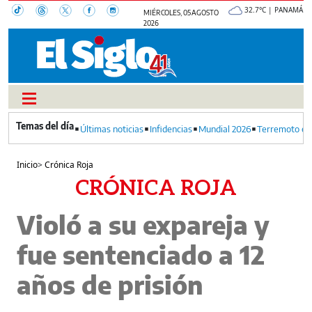
32.7°C | PANAMÁ
MIÉRCOLES, 05 AGOSTO
2026
Últimas noticias
Infidencias
Mundial 2026
Terremoto en
Inicio
>
Crónica Roja
CRÓNICA ROJA
Violó a su expareja y
fue sentenciado a 12
años de prisión