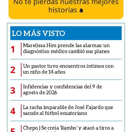
No te pierdas nuestras mejores
historias
LO MÁS VISTO
Marelissa Him prende las alarmas: un
1
diagnóstico médico cambió sus planes
Un pastor tuvo encuentros íntimos con
2
un niño de 14 años
Infidencias y confidencias del 9 de
3
agosto de 2026
La racha imparable de José Fajardo que
4
sacude al fútbol ecuatoriano
Chepo | Se creía ‘Rambo’ y atacó a tiros a
5