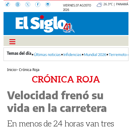
26.3°C | PANAMÁ
VIERNES, 07 AGOSTO
2026
Últimas noticias
Infidencias
Mundial 2026
Terremoto en
Inicio
>
Crónica Roja
CRÓNICA ROJA
Velocidad frenó su
vida en la carretera
En menos de 24 horas van tres