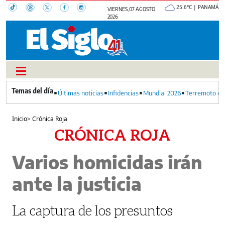
25.6°C | PANAMÁ
VIERNES, 07 AGOSTO
2026
Últimas noticias
Infidencias
Mundial 2026
Terremoto en
Inicio
>
Crónica Roja
CRÓNICA ROJA
Varios homicidas irán
ante la justicia
La captura de los presuntos