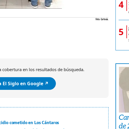
4
Foto: Cortesía.
5
 cobertura en los resultados de búsqueda.
 El Siglo en Google ↗️
Car
cidio cometido en Los Cántaros
de