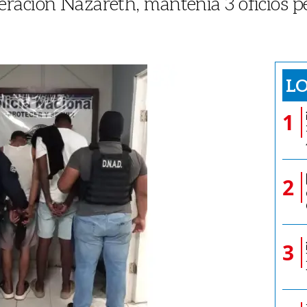
ación Nazareth, mantenía 3 oficios p
LO
1
2
3