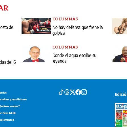
AR
COLUMNAS
gosto de
No hay defensa que frene la
golpiza
COLUMNAS
Donde el agua escribe su
leyenda
cias del 6
entas
Edici
erminos y condiciones
Quiénes somos?
arifario GESE
uplementos