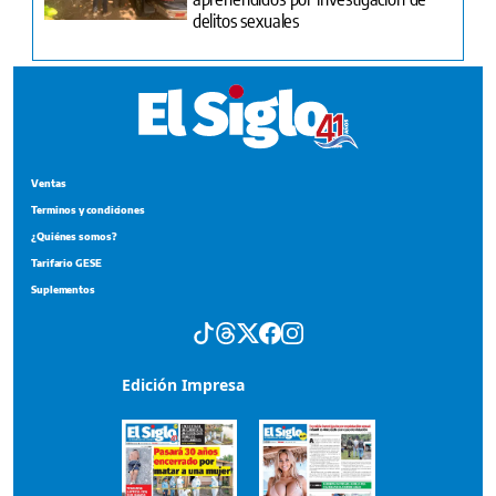
delitos sexuales
Ventas
Terminos y condiciones
¿Quiénes somos?
Tarifario GESE
Suplementos
Edición Impresa