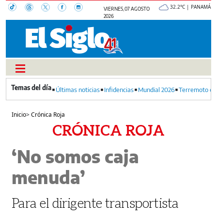
32.2°C | PANAMÁ
VIERNES, 07 AGOSTO
2026
Últimas noticias
Infidencias
Mundial 2026
Terremoto en
Inicio
>
Crónica Roja
CRÓNICA ROJA
‘No somos caja
menuda’
Para el dirigente transportista