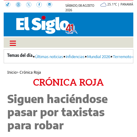
25.1°C | PANAMÁ
SÁBADO, 08 AGOSTO
2026
Últimas noticias
Infidencias
Mundial 2026
Terremoto en
Inicio
>
Crónica Roja
CRÓNICA ROJA
Siguen haciéndose
pasar por taxistas
para robar