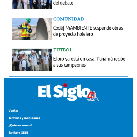
del debate
COMUNIDAD
Coclé| MiAMBIENTE suspende obras
de proyecto hotelero
FÚTBOL
El oro ya está en casa: Panamá recibe
a sus campeones
Ventas
Terminos y condiciones
¿Quiénes somos?
Tarifario GESE