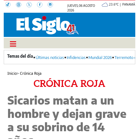
23.6°C | PANAMÁ
JUEVES, 06 AGOSTO
2026
Últimas noticias
Infidencias
Mundial 2026
Terremoto en
Inicio
>
Crónica Roja
CRÓNICA ROJA
Sicarios matan a un
hombre y dejan grave
a su sobrino de 14