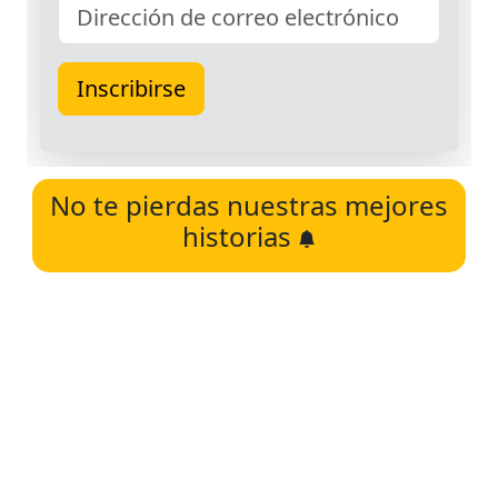
No te pierdas nuestras mejores
historias