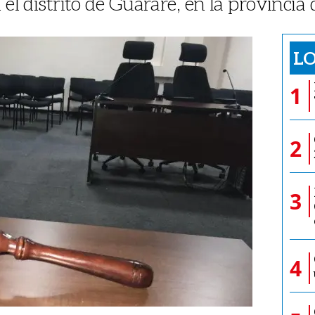
n el distrito de Guararé, en la provincia
LO
1
2
3
4