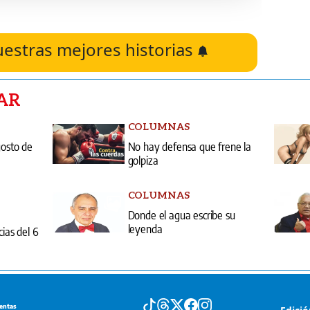
uestras mejores historias
AR
COLUMNAS
gosto de
No hay defensa que frene la
golpiza
COLUMNAS
Donde el agua escribe su
leyenda
cias del 6
entas