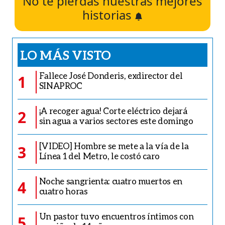
No te pierdas nuestras mejores
historias
LO MÁS VISTO
Fallece José Donderis, exdirector del
1
SINAPROC
¡A recoger agua! Corte eléctrico dejará
2
sin agua a varios sectores este domingo
[VIDEO] Hombre se mete a la vía de la
3
Línea 1 del Metro, le costó caro
Noche sangrienta: cuatro muertos en
4
cuatro horas
Un pastor tuvo encuentros íntimos con
5