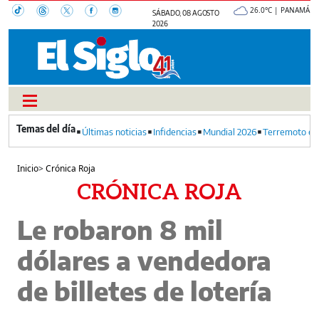
26.0°C | PANAMÁ
SÁBADO, 08 AGOSTO
2026
Últimas noticias
Infidencias
Mundial 2026
Terremoto en
Inicio
>
Crónica Roja
CRÓNICA ROJA
Le robaron 8 mil
dólares a vendedora
de billetes de lotería