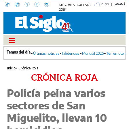
25.9°C | PANAMÁ
MIÉRCOLES, 05 AGOSTO
2026
Últimas noticias
Infidencias
Mundial 2026
Terremoto en
Inicio
>
Crónica Roja
CRÓNICA ROJA
Policía peina varios
sectores de San
Miguelito, llevan 10