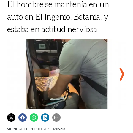
El hombre se mantenía en un
auto en El Ingenio, Betania, y
estaba en actitud nerviosa
Las autoridades judiciales realizaron el conteo del dinero
El de
vehícu
VIERNES 20 DE ENERO DE 2023 - 12:05 AM