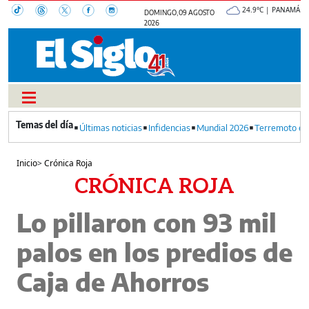
24.9°C | PANAMÁ
DOMINGO, 09 AGOSTO
2026
Últimas noticias
Infidencias
Mundial 2026
Terremoto en
Inicio
>
Crónica Roja
CRÓNICA ROJA
Lo pillaron con 93 mil
palos en los predios de
Caja de Ahorros