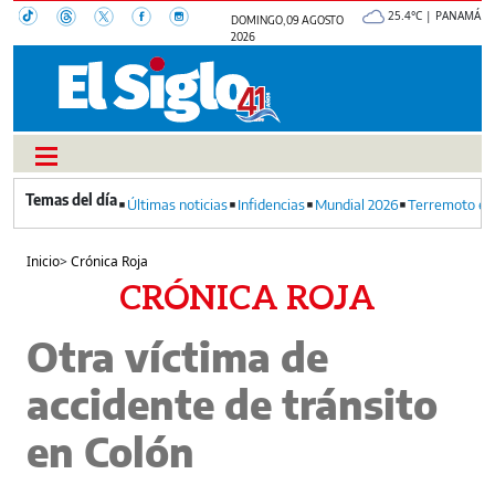
25.4°C | PANAMÁ
DOMINGO, 09 AGOSTO
2026
Últimas noticias
Infidencias
Mundial 2026
Terremoto en
Inicio
>
Crónica Roja
CRÓNICA ROJA
Otra víctima de
accidente de tránsito
en Colón