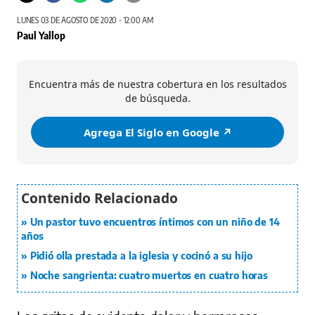
autoridades nacionales quienes llegaron a la comunidad comarcal para brindar ayuda material
.
LUNES 03 DE AGOSTO DE 2020 - 12:00 AM
Cortesía/ El Siglo
Paul Yallop
Encuentra más de nuestra cobertura en los resultados
de búsqueda.
Agrega El Siglo en Google ↗️
Un pastor tuvo encuentros íntimos con un niño de 14
años
Pidió olla prestada a la iglesia y cocinó a su hijo
Noche sangrienta: cuatro muertos en cuatro horas