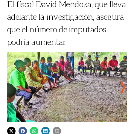
El fiscal David Mendoza, que lleva
adelante la investigación, asegura
que el número de imputados
podría aumentar
Estupefactos y sumidos en el dolor y el miedo el resto de la comunidad se reune con
Los h