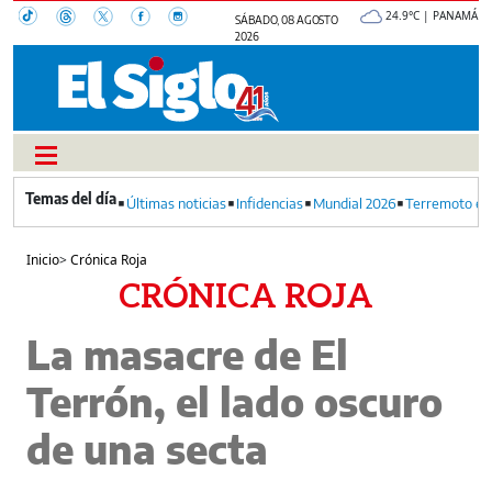
24.9°C | PANAMÁ
SÁBADO, 08 AGOSTO
2026
Últimas noticias
Infidencias
Mundial 2026
Terremoto en
Inicio
>
Crónica Roja
CRÓNICA ROJA
La masacre de El
Terrón, el lado oscuro
de una secta