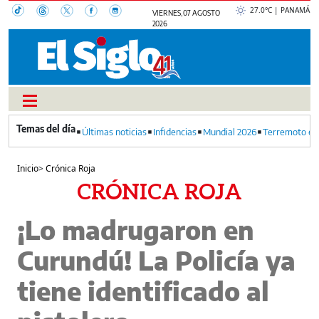
27.0°C | PANAMÁ
VIERNES, 07 AGOSTO
2026
Últimas noticias
Infidencias
Mundial 2026
Terremoto en
Inicio
>
Crónica Roja
CRÓNICA ROJA
¡Lo madrugaron en
Curundú! La Policía ya
tiene identificado al