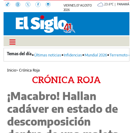
23.6°C | PANAMÁ
VIERNES, 07 AGOSTO
2026
Últimas noticias
Infidencias
Mundial 2026
Terremoto en
Inicio
>
Crónica Roja
CRÓNICA ROJA
¡Macabro! Hallan
cadáver en estado de
descomposición